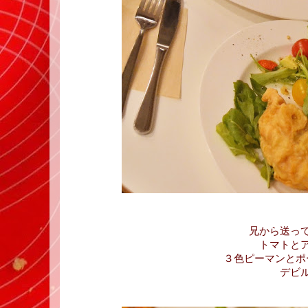
兄から送っ
トマトと
３色ピーマンとポ
デビ