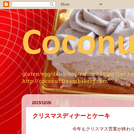
Coconu
gluten/egg/dairy/soy/refined s
http://coconutdreambakery.com
2015/12/26
クリスマスディナーとケーキ
今年もクリスマス営業が終わ