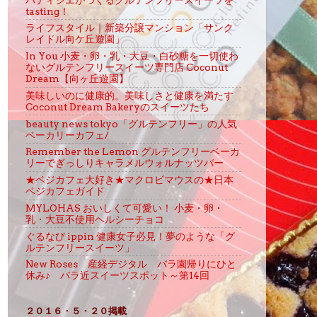
tasting！
ライフスタイル｜新築分譲マンション「サンク
レイドル向ケ丘遊園」
In You 小麦・卵・乳・大豆・白砂糖を一切使わ
ないグルテンフリースイーツ専門店 Coconut
Dream【向ヶ丘遊園】
美味しいのに健康的。美味しさと健康を満たす
Coconut Dream Bakeryのスイーツたち
beauty news tokyo「グルテンフリー」の人気
ベーカリーカフェ/
Remember the Lemon グルテンフリーベーカ
リーでぎっしりキャラメルウォルナッツバー
★ベジカフェ大好き★マクロビマウスの★日本
ベジカフェガイド
MYLOHAS おいしくて可愛い！ 小麦・卵・
乳・大豆不使用ヘルシーチョコ
ぐるなび ippin 健康女子必見！夢のような「グ
ルテンフリースイーツ」
New Roses 産経デジタル バラ園帰りにひと
休み♪ バラ近スイーツスポット～第14回
２０１６・５・２０掲載