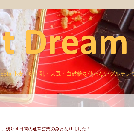
t Dream
ugar free sweets 小麦・卵・乳・大豆・白砂糖を使わないグ
り、残り４日間の通常営業のみとなりました！