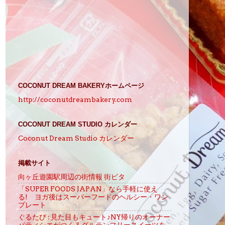
COCONUT DREAM BAKERYホームページ
http://coconutdreambakery.com
COCONUT DREAM STUDIO カレンダー
Coconut Dream Studio カレンダー
掲載サイト
向ヶ丘遊園駅周辺の街情報 街ピタ
「SUPER FOODS JAPAN」なら手軽に使え
る! ヨガ後はスーパーフードのヘルシー・ワン
プレート
ぐるたび : 見た目もキュート♪NY帰りのオーナー
パティシエがつくるグルテンフリースイーツを