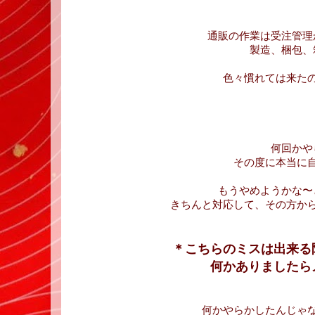
通販の作業は受注管理
製造、梱包、
色々慣れては来た
何回かや
その度に本当に
もうやめようかな〜
きちんと対応して、その方か
＊こちらのミスは出来る
何かありましたら
何かやらかしたんじゃ