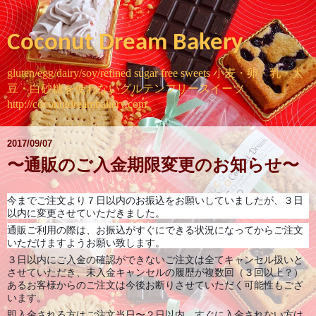
Coconut Dream Bakery
gluten/egg/dairy/soy/refined sugar free sweets 小麦・卵・乳・大
豆・白砂糖を使わないグルテンフリースイーツ
http://coconutdreambakery.com
2017/09/07
〜通販のご入金期限変更のお知らせ〜
今までご注文より７日以内のお振込をお願いしていましたが、３日
以内に変更させていただきました。
通販ご利用の際は、お振込がすぐにできる状況になってからご注文
いただけますようお願い致します。
３日以内にご入金の確認ができないご注文は全てキャンセル扱いと
させていただき、未入金キャンセルの履歴が複数回（３回以上？）
あるお客様からのご注文は今後お断りさせていただく可能性もござ
います。
即入金される方はご注文当日〜２日以内、すぐに入金されない方は