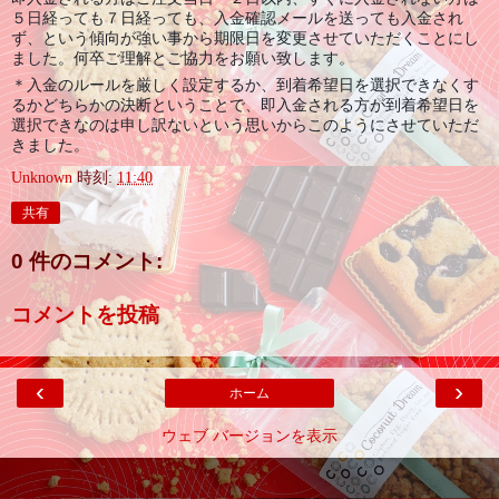
５日経っても７日経っても、入金確認メールを送っても入金され
ず、という傾向が強い事から期限日を変更させていただくことにし
ました。何卒ご理解とご協力をお願い致します。
＊入金のルールを厳しく設定するか、到着希望日を選択できなくす
るかどちらかの決断ということで、即入金される方が到着希望日を
選択できなのは申し訳ないという思いからこのようにさせていただ
きました。
Unknown
時刻:
11:40
共有
0 件のコメント:
コメントを投稿
‹
›
ホーム
ウェブ バージョンを表示