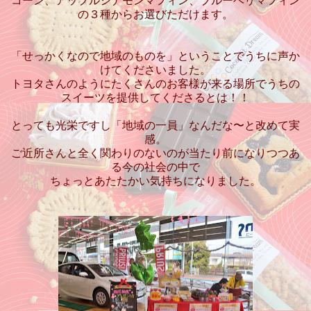
コーン、アップルシナモンマフィン、ブルーベリマフィン
の３種からお選びただけます。
「せっかくなので地域のものを」ということでうちに声か
けてくださいました。
トヨタさんのようにたくさんのお客様が来る場所でうちの
スイーツを提供してくださるとは！！
とっても光栄ですし「地域の一員」なんだな〜と改めて実
感。
ご近所さんと全く関わりのないのが当たり前になりつつあ
る今の社会の中で
ちょっとあたたかい気持ちになりました。