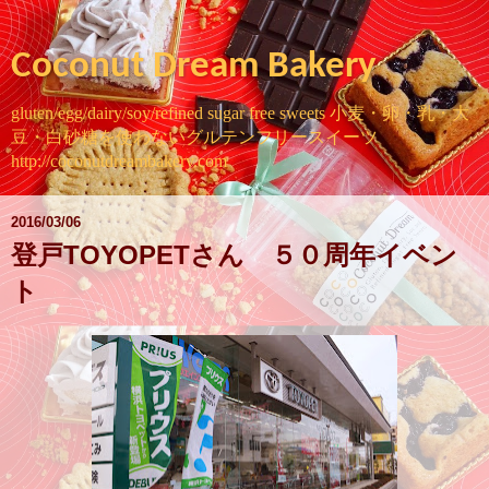
Coconut Dream Bakery
gluten/egg/dairy/soy/refined sugar free sweets 小麦・卵・乳・大
豆・白砂糖を使わないグルテンフリースイーツ
http://coconutdreambakery.com
2016/03/06
登戸TOYOPETさん ５０周年イベン
ト