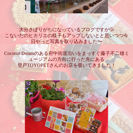
大分さぼりがちになっているブログですが💦
こないだのヒカリエの様子もアップしないとと思いつつ今
日やっと写真を取り込みました〜
Coconut Dreamのある府中街道沿いをまっすぐ藤子不二雄ミ
ュージアムの方向に行った先にある
登戸TOYOPETさんのお店を覗いてきました！