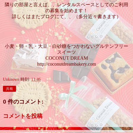
隣りの部屋と言えば、、レンタルスペースとしてのご利用
の募集を始めます！
詳しくはまたブログにて、、（多分近々書きます）
小麦・卵・乳・大豆・白砂糖をつかわないグルテンフリー
スイーツ
COCONUT DREAM
http://coconutdreambakery.com
Unknown
時刻:
11:46
共有
0 件のコメント:
コメントを投稿