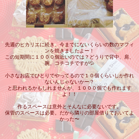
先週のヒカリエに続き、今までにないくらいの数のマフィ
ンを焼きましたよー！
この短期間に１０００個近いのでは？どうりで背中、肩、
腕、コチコチですが💦
小さなお店でひとりでやってるので１０個くらいしか作れ
ないんじゃないかー？
と思われるかもしれませんが、１０００個でも作れます
よ！！
作るスペースは意外とそんなに必要ないです。
保管のスペースは必要。だから隣りの部屋借りておいてよ
かった〜