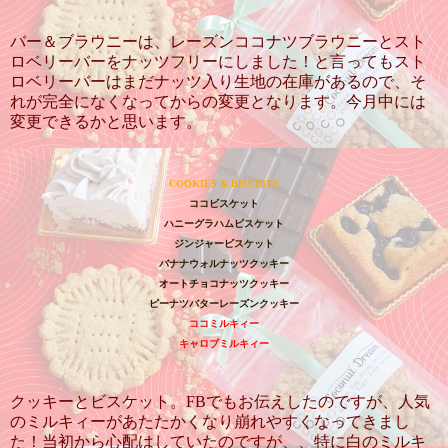
バー＆ブラウニーは、レーズンココナツブラウニーとスト
ロベリーバーをナッツフリーにしました！と言ってもスト
ロベリーバーはまだナッツ入り生地の在庫があるので、そ
れが完全になくなってからの変更となります。今月中には
変更できるかと思います。
COOKIES & BISCUITS
ココビスケット
ハニーグラハムビスケット
ジンジャービスケット
バナナウォルナッツクッキー
オートチョコナッツクッキー
ピーナツバターレーズンクッキー
ココミルキィー
キャロブミルキィー
クッキーとビスケット。FBでもお伝えしたのですが、人気
のミルキィーがあたたかくなり崩れやすくなってきまし
た！当初から心配はしていたのですが、、特に白のミルキ