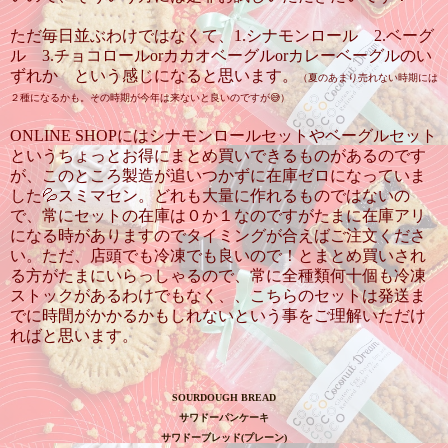
ただ毎日並ぶわけではなくて、1.シナモンロール 2.ベーグ
ル 3.チョコロールorカカオベーグルorカレーベーグルのい
ずれか という感じになると思います。
（夏のあまり売れない時期には
２種になるかも。その時期が今年は来ないと良いのですが😅）
ONLINE SHOPにはシナモンロールセットやベーグルセット
というちょっとお得にまとめ買いできるものがあるのです
が、このところ製造が追いつかずに在庫ゼロになっていま
した💦スミマセン。どれも大量に作れるものではないの
で、常にセットの在庫は０か１なのですがたまに在庫アリ
になる時がありますのでタイミングが合えばご注文くださ
い。ただ、店頭でも冷凍でも良いので！とまとめ買いされ
る方がたまにいらっしゃるので、常に全種類何十個も冷凍
ストックがあるわけでもなく、、こちらのセットは発送ま
でに時間がかかるかもしれないという事をご理解いただけ
ればと思います。
SOURDOUGH BREAD
サワドーパンケーキ
サワドーブレッド
(
プレーン
)