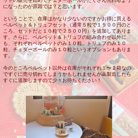
ッドの販売を始めてチェダーボールがたくさん売れるよう
になったのが原因では？と思います。
ということで、在庫はかなり少ないのですがお得に買える
ベルベット＆トリュフセット（通常５粒で１５００円のと
ころ、セットだと１０粒で２５００円）を追加してありま
す。さらに、ベルベット＆トリュフの組み合わせ以外に
も、それぞれベルベットのみ１０粒、トリュフのみ１０
粒、チェダーボールのみ１０粒というオプションもありま
す。
今のところベルベット以外は在庫がそれぞれ１〜２箱なの
ですぐに売り切れてしまうかもしれませんが🙇製造したら
すぐに追加しますので少々お待ちください！