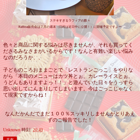
ステキすぎるラフィアの数々
Raffitia販売会は７月の週末（日程は近日中に公開！）に開催予定ですよー
色々と商品に関する悩みは尽きませんが、それも買ってく
ださるみなさまがいるからです！なんと有難い楽しい悩み
なのだろうか、、
子どものころおままごとで「レストランごっこ」をやりな
がら「本日のメニューはカツ丼とぉ、カレーライスとぉ、
うどんもありますよっ！！」と遊んでいた日々をうっすら
思い出してにんまりしてしまいます。今はごっこじゃなく
て現実ですからね！
なんだかんだでまだ１００％スッキリしませんがとりあえ
ずのご報告でした！
Unknown
時刻:
20:49
共有