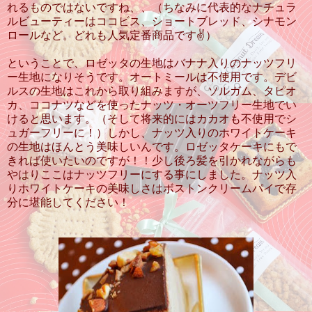
れるものではないですね、、（ちなみに代表的なナチュラ
ルビューティーはココビス、ショートブレッド、シナモン
ロールなど。どれも人気定番商品です✌️）
ということで、ロゼッタの生地はバナナ入りのナッツフリ
ー生地になりそうです。オートミールは不使用です。デビ
ルスの生地はこれから取り組みますが、ソルガム、タピオ
カ、ココナツなどを使ったナッツ・オーツフリー生地でい
けると思います。（そして将来的にはカカオも不使用でシ
ュガーフリーに！）しかし、ナッツ入りのホワイトケーキ
の生地はほんとう美味しいんです。ロゼッタケーキにもで
きれば使いたいのですが！！少し後ろ髪を引かれながらも
やはりここはナッツフリーにする事にしました。ナッツ入
りホワイトケーキの美味しさはボストンクリームパイで存
分に堪能してください！