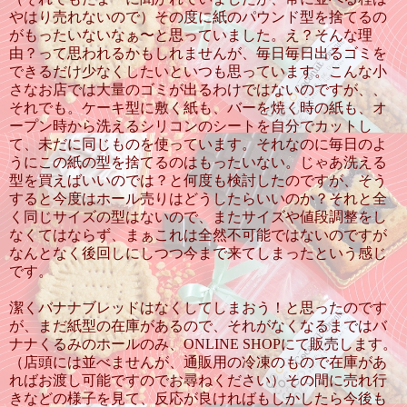
やはり売れないので）その度に紙のパウンド型を捨てるの
がもったいないなぁ〜と思っていました。え？そんな理
由？って思われるかもしれませんが、毎日毎日出るゴミを
できるだけ少なくしたいといつも思っています。こんな小
さなお店では大量のゴミが出るわけではないのですが、、
それでも。ケーキ型に敷く紙も、バーを焼く時の紙も、オ
ープン時から洗えるシリコンのシートを自分でカットし
て、未だに同じものを使っています。それなのに毎日のよ
うにこの紙の型を捨てるのはもったいない。じゃあ洗える
型を買えばいいのでは？と何度も検討したのですが、そう
すると今度はホール売りはどうしたらいいのか？それと全
く同じサイズの型はないので、またサイズや値段調整をし
なくてはならず、まぁこれは全然不可能ではないのですが
なんとなく後回しにしつつ今まで来てしまったという感じ
です。
潔くバナナブレッドはなくしてしまおう！と思ったのです
が、まだ紙型の在庫があるので、それがなくなるまではバ
ナナくるみのホールのみ、ONLINE SHOPにて販売します。
（店頭には並べませんが、通販用の冷凍のもので在庫があ
ればお渡し可能ですのでお尋ねください）その間に売れ行
きなどの様子を見て、反応が良ければもしかしたら今後も