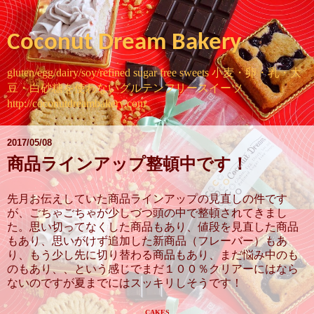
Coconut Dream Bakery
gluten/egg/dairy/soy/refined sugar free sweets 小麦・卵・乳・大
豆・白砂糖を使わないグルテンフリースイーツ
http://coconutdreambakery.com
2017/05/08
商品ラインアップ整頓中です！
先月お伝えしていた商品ラインアップの見直しの件です
が、ごちゃごちゃが少しづつ頭の中で整頓されてきまし
た。思い切ってなくした商品もあり、値段を見直した商品
もあり、思いがけず追加した新商品（フレーバー）もあ
り、もう少し先に切り替わる商品もあり、まだ悩み中のも
のもあり、、という感じでまだ１００％クリアーにはなら
ないのですが夏までにはスッキリしそうです！
CAKES