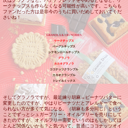
次はグラノラなど。バナナブレッドをやめるとなると、ケ
ークチップスも作らなくなる可能性が高いです。こちらも
ファンだった方は是非今のうちに買いだめしておいてくだ
さいね！
GRANOLA & CRUNCHIES
ケークチップス
ベーグルチップス
シナモンロールチップス
グラノラ
カカオグラノラ
ココナッツクランブル
カカオクランブル
トレイルミックス
そしてグラノラですが、最近練り胡麻→ピーナツバターに
変更したのですが、やはりピーナツだとアレルギーで食べ
られない方が多くて気になる。（胡麻も多分同じ）という
ことでずっとシュガーフリー・オイルフリーを売りにして
きたのですが、オイルフリー需要というのはもしかしてほ
とんど関係ないかも？と気づいて、普通にココナッツオイ