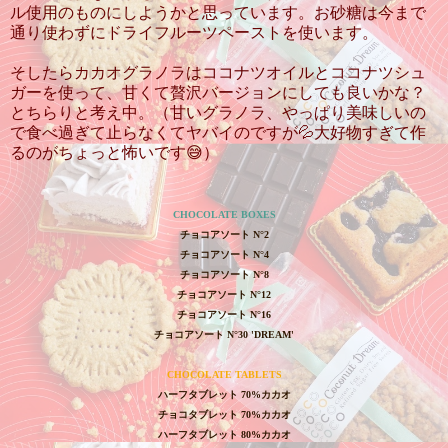
ル使用のものにしようかと思っています。お砂糖は今まで
通り使わずにドライフルーツペーストを使います。
そしたらカカオグラノラはココナツオイルとココナツシュ
ガーを使って、甘くて贅沢バージョンにしても良いかな？
とちらりと考え中。（甘いグラノラ、やっぱり美味しいの
で食べ過ぎて止らなくてヤバイのですが💦大好物すぎて作
るのがちょっと怖いです😅）
CHOCOLATE BOXES
チョコアソート
N
°
2
チョコアソート
N
°
4
チョコアソート
N
°
8
チョコアソート
N
°
12
チョコアソート
N
°
16
チョコアソート
N
°
30 'DREAM'
CHOCOLATE TABLETS
ハーフタブレット
70%
カカオ
チョコタブレット
70%
カカオ
ハーフタブレット
80%
カカオ