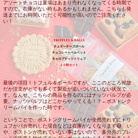
アソートチョコは夏場はあまり売れなくなってくる時期で
すので、在庫がない時もあるかもしれません。こちらも発
送までにお時間いただく可能性が高いのでご注意くださ
い！
TRUFFLES & BALLS
チェダーチーズボール
チョコレートベルベット
キャロブナッツトリュフ
１０粒セット
最後の項目！トフュル＆ボールですが、ここのところ何故
だか注文がとても多くて製造が追いついていない状況で
す。なんせ、こちらの商品を作るのにはナッツパルプが必
要。ナッツパルプはどこからやってくる！？←ボストンク
リームパイを作った時です。
ということで、ボストンクリームパイが全然売れずにトリ
ュフがバカ売れした場合などは在庫がなくなります😅 い
や、ボストンが売れていない事はないので、多分月のブレ