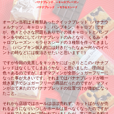
バナナブレッド ～キャロブレーズン
バナナブレッド ～モラセスシード
オープン当初は４種類あったクイックブレッド（バナナウ
ォルナッツ、キャロット、パンプキン、キャロブ）です
が、色々と小さな問題もありでその後キャロットとパンプ
キンをやめにしてバナナブレッドのみとなり、くるみ・キ
ャロブレーズン・モラセスシードの３種類を作ってきまし
た。（パンプキン個人的には好きだったなぁ〜何かのイベ
ントの時などには復活させたいと思います！）
ですが今回の見直しをキッカケにばっさりとこのバナナブ
レッドはなくしてしまおうかな、と思いました。理由は
色々あるのですが、まずマフィンが全部シュガーフリーに
なった事が大きいです。それまではバナナブレッドが唯一
焼き菓子でシュガーフリーの商品だったのですが、マフィ
ンが出て来たのでバナナブレッドの位置づけが微妙になっ
たこと。
それから店頭ではホールはほぼ売れず、カットばかりが売
れるようになりいつしかホールは並べなくなったのですが
（それでもたま〜に聞かれていましたが、常に並べる程は