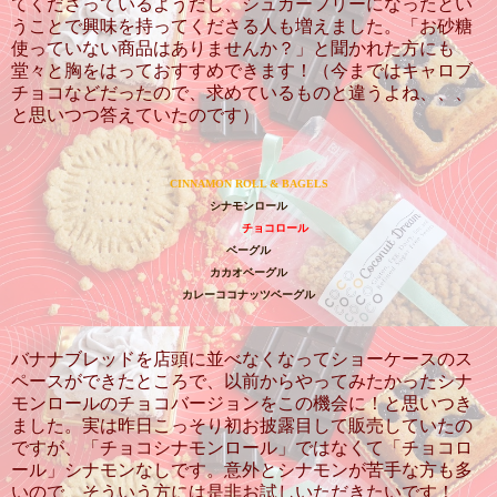
てくださっているようだし、シュガーフリーになったとい
うことで興味を持ってくださる人も増えました。「お砂糖
使っていない商品はありませんか？」と聞かれた方にも
堂々と胸をはっておすすめできます！（今まではキャロブ
チョコなどだったので、求めているものと違うよね、、、
と思いつつ答えていたのです）
CINNAMON ROLL & BAGELS
シナモンロール
チョコロール
ベーグル
カカオベーグル
カレーココナッツベーグル
バナナブレッドを店頭に並べなくなってショーケースのス
ペースができたところで、以前からやってみたかったシナ
モンロールのチョコバージョンをこの機会に！と思いつき
ました。実は昨日こっそり初お披露目して販売していたの
ですが、「チョコシナモンロール」ではなくて「チョコロ
ール」シナモンなしです。意外とシナモンが苦手な方も多
いので、そういう方には是非お試しいただきたいです！