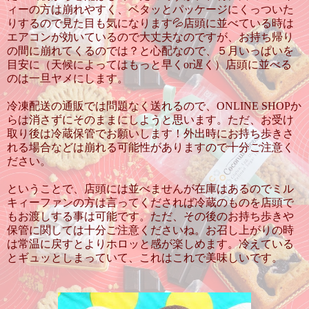
ィーの方は崩れやすく、ベタッとパッケージにくっついた
りするので見た目も気になります💦店頭に並べている時は
エアコンが効いているので大丈夫なのですが、お持ち帰り
の間に崩れてくるのでは？と心配なので、５月いっぱいを
目安に（天候によってはもっと早くor遅く）店頭に並べる
のは一旦ヤメにします。
冷凍配送の通販では問題なく送れるので、ONLINE SHOPか
らは消さずにそのままにしようと思います。ただ、お受け
取り後は冷蔵保管でお願いします！外出時にお持ち歩きさ
れる場合などは崩れる可能性がありますので十分ご注意く
ださい。
ということで、店頭には並べませんが在庫はあるのでミル
キィーファンの方は言ってくだされば冷蔵のものを店頭で
もお渡しする事は可能です。ただ、その後のお持ち歩きや
保管に関しては十分ご注意くださいね。お召し上がりの時
は常温に戻すとよりホロッと感が楽しめます。冷えている
とギュッとしまっていて、これはこれで美味しいです。