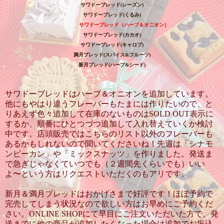
サワドーブレッド
(
レーズン
)
サワドーブレッド
(
くるみ
)
サワドーブレッド（ハーブ＆オニオン）
サワドーブレッド
(
カカオ
)
サワドーブレッド
(
キャロブ
)
満月ブレッド
(
スパイス
&
フルーツ
)
新月ブレッド
(
ハーブ
&
シード
)
サワドーブレッドはハーブ＆オニオンを追加しています。
他にもやはり違うフレーバーもたまには作りたいので、と
りあえず色々追加して在庫のないものはSOLD OUT表示に
するか、順番にひとつづつ追加して入れ替えていくか検討
中です。店頭販売ではこちらのリスト以外のフレーバーも
あるかもしれないので聞いてくださいね！先週は「シナモ
ンピーカン」や「ミックスナッツ」を作りました。発送ま
で急ぎじゃなくていつでも（２週間先くらいでも）いい
よ〜という方はリクエストいただくのもアリです。
新月＆満月ブレッドはおかげさまで好評です！ほぼ予約で
完売してしまう状況なので欲しい方はお早めにご予約くだ
さい。ONLINE SHOPにて早目にご注文いただいた方で、発
送までに他の商品が追加したくなった場合は追加でお振込