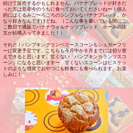
続けて販売するかもしれません。バナナブレッドが好きだ
った方は是非今のうちに食べておいてくださいね〜！個人
的にはくるみご〜ろごろのシンプルなバナナブレッド、か
なり好きなんですけどね。（こんな事を書いている間にこ
こ数日で通販でバナナウォルナッツブレッド ホールの注
文が結構入ってきました！）
それと！パンプキンクランベリースコーンもシュガーフリ
ーに変更予定です。こちらも今月中か６月までには切り替
えできると思います。甘くない「パンプキンカランツスコ
ーン」になると思います〜 甘くないスコーンはビスケッ
トのような感覚でおやつにも軽食にも食べられます。お楽
しみに！