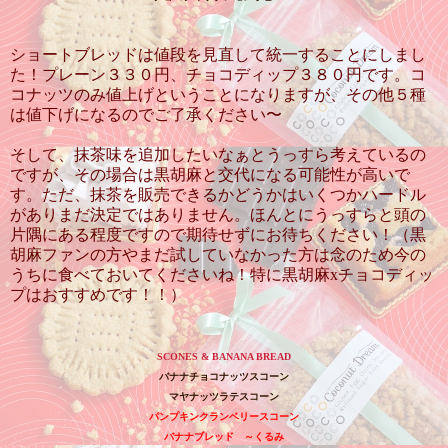
ショートブレッドは値段を見直して統一することにしまし
た！プレーン３３０円、チョコディップ３８０円です。コ
コナッツのみ値上げということになりますが、その他５種
は値下げになるのでご了承ください〜
そして、抹茶味を追加したいなぁとうっすら考えているの
ですが、その場合は黒胡麻と交代になる可能性が高いで
す。ただ、抹茶を販売できるかどうかはいくつかハードル
がありまだ決定ではありません。ほんとにうっすらと頭の
片隅にある程度ですので期待せずにお待ちください！（黒
胡麻ファンの方やまだ試していなかった方は念のため今の
うちに食べておいてくださいね！特に黒胡麻xチョコディッ
プはおすすめです！！）
SCONES & BANANA BREAD
バナナチョコナッツスコーン
マヤナッツラテスコーン
パンプキンクランベリースコーン
バナナブレッド ～くるみ