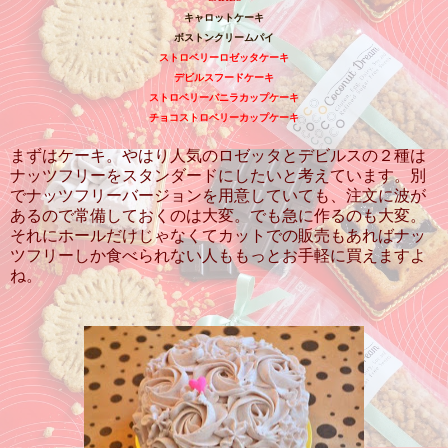
キャロットケーキ
ボストンクリームパイ
ストロベリーロゼッタケーキ
デビルスフードケーキ
ストロベリーバニラカップケーキ
チョコストロベリーカップケーキ
まずはケーキ。やはり人気のロゼッタとデビルスの２種は
ナッツフリーをスタンダードにしたいと考えています。別
でナッツフリーバージョンを用意していても、注文に波が
あるので常備しておくのは大変。でも急に作るのも大変。
それにホールだけじゃなくてカットでの販売もあればナッ
ツフリーしか食べられない人ももっとお手軽に買えますよ
ね。