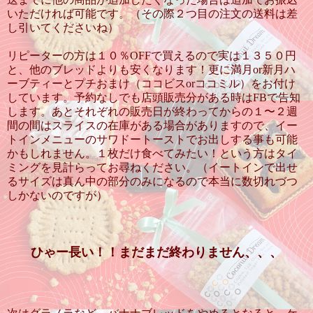
いただければ可能です。（その際２つ目の注文の送料は差
し引いてくださいね）
リピーターの方は１０％OFFで買えるので実は１３５０円
と、他のブレッドよりも安くなります！更に満月or新月ハ
ーブティーとプチおまけ（ココビスorココミル）をお付け
しています。予約なしでも店頭販売分がある時はFBで告知
します。あとそれぞれの販売日が終わってからの１〜２週
間の間はスライスの在庫がある場合がありますので、イー
トインメニューのサワドートーストでお出しする事も可能
かもしれません。１枚だけ食べてみたい！という方はタイ
ミングを見計らってお尋ねください。（イートインで出せ
るサイズは真ん中の部分のみになるので本当に数切れづつ
しかないのですが）
ひゃー長い！！まだまだ終わりません、、、