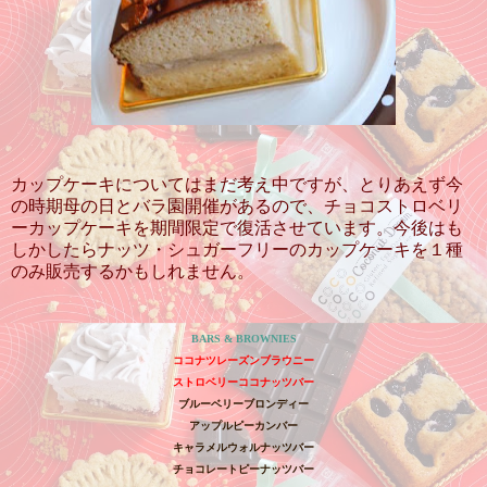
カップケーキについてはまだ考え中ですが、とりあえず今
の時期母の日とバラ園開催があるので、チョコストロベリ
ーカップケーキを期間限定で復活させています。今後はも
しかしたらナッツ・シュガーフリーのカップケーキを１種
のみ販売するかもしれません。
BARS & BROWNIES
ココナツレーズンブラウニー
ストロベリーココナッツバー
ブルーベリーブロンディー
アップルピーカンバー
キャラメルウォルナッツバー
チョコレートピーナッツバー