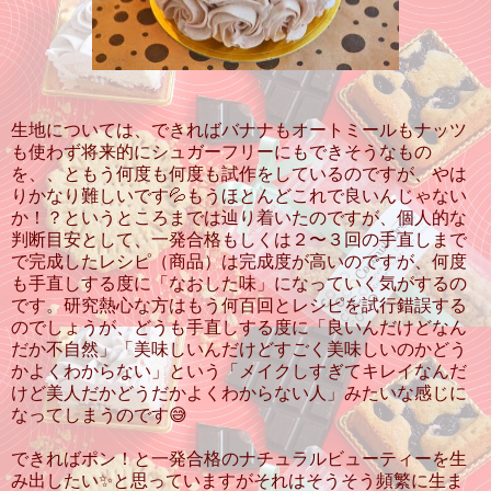
生地については、できればバナナもオートミールもナッツ
も使わず将来的にシュガーフリーにもできそうなもの
を、、ともう何度も何度も試作をしているのですが、やは
りかなり難しいです💦もうほとんどこれで良いんじゃない
か！？というところまでは辿り着いたのですが、個人的な
判断目安として、一発合格もしくは２〜３回の手直しまで
で完成したレシピ（商品）は完成度が高いのですが、何度
も手直しする度に「なおした味」になっていく気がするの
です。研究熱心な方はもう何百回とレシピを試行錯誤する
のでしょうが、どうも手直しする度に「良いんだけどなん
だか不自然」「美味しいんだけどすごく美味しいのかどう
かよくわからない」という「メイクしすぎてキレイなんだ
けど美人だかどうだかよくわからない人」みたいな感じに
なってしまうのです😅
できればポン！と一発合格のナチュラルビューティーを生
み出したい✨と思っていますがそれはそうそう頻繁に生ま