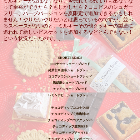
ミルキィーが並ばなくなり、今売れてる数よりも出なくな
って余裕ができたら？もしかしたら？ココビスのシュガー
フリー、ハーブバージョンを夏限定で追加できるかもしれ
ません！やりたいやりたいとは思っているのですが、並べ
るスペースがないのと、ミルキーその他クッキーの製造に
追われて新しいビスケットを追加するなどとんでもない！
という状況だったので、、
SHORTBREADS
ココナッツショートブレッド
発芽玄米珈琲ショートブレッド
ココアクランショートブレッド
黒胡麻ショートブレッド
チャイショートブレッド
レモンポピーショートブレッド
チョコディップココナツ
SB
チョコディップ玄米珈琲
SB
チョコディップココアクラン
SB
チョコディップ黒胡麻
SB
チョコディップチャイ
SB
チョコディップレモンポピー
SB