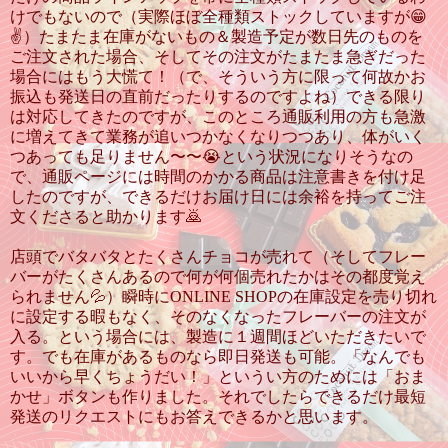
けでもないので（実際ほぼ全種類ストックしていますが😁
✌️）たまたま在庫がないもの＆製造予定が数日先のものを
ご注文された場合、そしてその注文がたまたま急ぎだった
場合にはもう大慌て！（で、そういう方に限って何故かお
振込も発送日の直前だったりするのですよね）できる限り
は対応してきたのですが、このところ通販利用の方も急激
に増えてきて業務が追いつかなくなりつつあり、体がいく
つあっても足りません〜〜😭という状況になりそうなの
で、通販ページには時間のかかる商品は注意書きを付け足
したのですが、できるだけお届け日には余裕を持ってご注
文くださると助かります🙇
店頭でバタバタとたくさんチョコが売れて（そしてフレー
バーがたくさんあるので何が何個売れたかはその都度覚え
られません💦）瞬時にONLINE SHOPの在庫設定を売り切れ
に設定する暇もなく、そのなくなったフレーバーの注文が
入る。という場合には、製造に１週間ほどいただきたいで
す。でも在庫があるものなら即日発送も可能。「なんでも
いいから早くちょうだい！」というい方のためには「おま
かせ」ボタンも作りました。それでしたらできるだけ最短
発送のリクエストにもお答えできるかと思います。