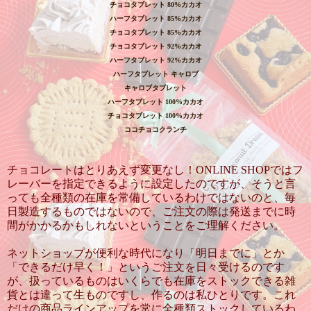
チョコタブレット
80%
カカオ
ハーフタブレット
85%
カカオ
チョコタブレット
85%
カカオ
チョコタブレット
92%
カカオ
ハーフタブレット
92%
カカオ
ハーフタブレット キャロブ
キャロブタブレット
ハーフタブレット
100%
カカオ
チョコタブレット
100%
カカオ
ココチョコクランチ
チョコレートはとりあえず変更なし！ONLINE SHOPではフ
レーバーを指定できるように設定したのですが、そうと言
っても全種類の在庫を常備しているわけではないのと、毎
日製造するものではないので、ご注文の際は発送までに時
間がかかるかもしれないということをご理解ください。
ネットショップが便利な時代になり「明日までに」とか
「できるだけ早く！」というご注文を日々受けるのです
が、扱っているものはいくらでも在庫をストックできる雑
貨とは違って生ものですし、作るのは私ひとりです。これ
だけの商品ラインアップを常に全種類ストックしているわ