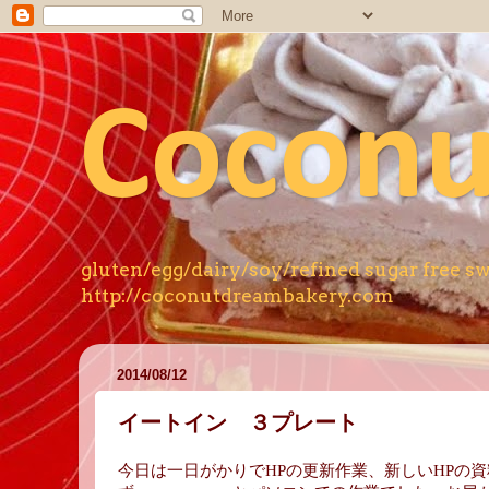
Coconu
gluten/egg/dairy/soy/refined s
http://coconutdreambakery.com
2014/08/12
イートイン ３プレート
今日は一日がかりでHPの更新作業、新しいHPの