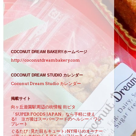
COCONUT DREAM BAKERYホームページ
http://coconutdreambakery.com
COCONUT DREAM STUDIO カレンダー
Coconut Dream Studio カレンダー
掲載サイト
向ヶ丘遊園駅周辺の街情報 街ピタ
「SUPER FOODS JAPAN」なら手軽に使え
る! ヨガ後はスーパーフードのヘルシー・ワン
プレート
ぐるたび : 見た目もキュート♪NY帰りのオーナー
パティシエがつくるグルテンフリースイーツを