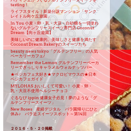
tasting！
ライフスタイル｜新築分譲マンション「サンク
レイドル向ケ丘遊園」
In You 小麦・卵・乳・大豆・白砂糖を一切使わ
ないグルテンフリースイーツ専門店 Coconut
Dream【向ヶ丘遊園】
美味しいのに健康的。美味しさと健康を満たす
Coconut Dream Bakeryのスイーツたち
beauty news tokyo「グルテンフリー」の人気
ベーカリーカフェ/
Remember the Lemon グルテンフリーベーカ
リーでぎっしりキャラメルウォルナッツバー
★ベジカフェ大好き★マクロビマウスの★日本
ベジカフェガイド
MYLOHAS おいしくて可愛い！ 小麦・卵・
乳・大豆不使用ヘルシーチョコ
ぐるなび ippin 健康女子必見！夢のような「グ
ルテンフリースイーツ」
New Roses 産経デジタル バラ園帰りにひと
休み♪ バラ近スイーツスポット～第14回
２０１６・５・２０掲載