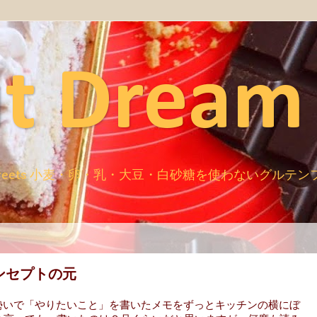
t Dream
ugar free sweets 小麦・卵・乳・大豆・白砂糖を使わないグ
コンセプトの元
らった勢いで「やりたいこと」を書いたメモをずっとキッチンの横にぼ