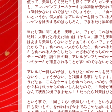
使って、美味しくて見た目も良くてアメリカンテ
も、アレルゲンフリーのケーキは添加物が使われ
（気付かない）のではないでしょうか、、、「食
いというか。個人的にはアレルギーを持っている
ルゲンを除去するのはもちろん、できるだけ添加
当たり前に聞こえる「美味しい」ですが、これは
絶対に大事だと考えた理由は（そりゃ、誰でも美
はあまり美味しくないけどまぁこれくらいでしょ
たからです。食べれない人からしたら、食べれる
キも食べれる人からしたら、わざわざそっちのケ
ティーの時、誕生日の時、アレルゲンフリーのケ
つのケーキが用意されることが多いのではないか
アレルギー持ちの子は、もうひとつのケーキを見
ないや、しょうがない」と我慢する事になります
うだなぁ、こんなケーキしか食べられないのか。
か？私は根っからの食いしん坊なので、「自分が
なんて状況我慢できません！！だったら対策はひ
という事で、「同じくらい美味しいもの」という
目も良いもの」を作れれば今までみじめな思いを
ぁと思いました。その夢を味わってもらいたい！