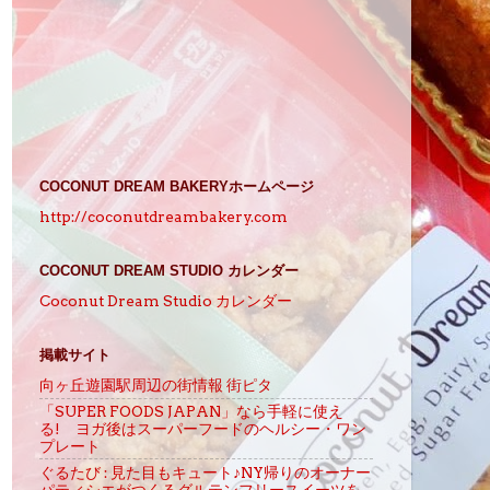
COCONUT DREAM BAKERYホームページ
http://coconutdreambakery.com
COCONUT DREAM STUDIO カレンダー
Coconut Dream Studio カレンダー
掲載サイト
向ヶ丘遊園駅周辺の街情報 街ピタ
「SUPER FOODS JAPAN」なら手軽に使え
る! ヨガ後はスーパーフードのヘルシー・ワン
プレート
ぐるたび : 見た目もキュート♪NY帰りのオーナー
パティシエがつくるグルテンフリースイーツを