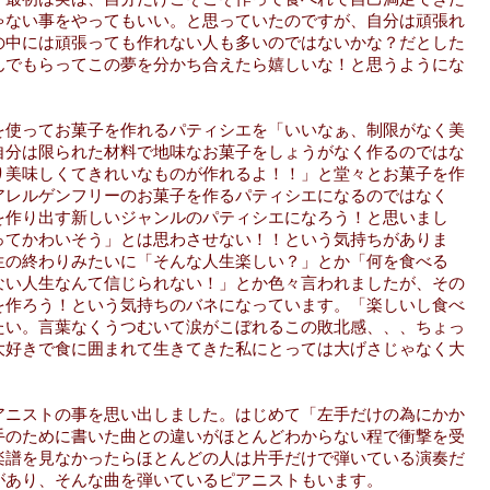
ゃない事をやってもいい。と思っていたのですが、自分は頑張れ
の中には頑張っても作れない人も多いのではないかな？だとした
んでもらってこの夢を分かち合えたら嬉しいな！と思うようにな
を使ってお菓子を作れるパティシエを「いいなぁ、制限がなく美
自分は限られた材料で地味なお菓子をしょうがなく作るのではな
り美味しくてきれいなものが作れるよ！！」と堂々とお菓子を作
アレルゲンフリーのお菓子を作るパティシエになるのではなく
を作り出す新しいジャンルのパティシエになろう！と思いまし
ってかわいそう」とは思わさせない！！という気持ちがありま
生の終わりみたいに「そんな人生楽しい？」とか「何を食べる
ない人生なんて信じられない！」とか色々言われましたが、その
を作ろう！という気持ちのバネになっています。「楽しいし食べ
たい。言葉なくうつむいて涙がこぼれるこの敗北感、、、ちょっ
大好きで食に囲まれて生きてきた私にとっては大げさじゃなく大
アニストの事を思い出しました。はじめて「左手だけの為にかか
手のために書いた曲との違いがほとんどわからない程で衝撃を受
楽譜を見なかったらほとんどの人は片手だけで弾いている演奏だ
があり、そんな曲を弾いているピアニストもいます。