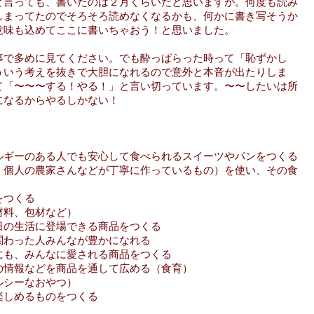
と言っても、書いたのは２月くらいだと思いますが。何度も読み
しまってたのでそろそろ読めなくなるかも、何かに書き写そうか
意味も込めてここに書いちゃおう！と思いました。
事で多めに見てください。でも酔っぱらった時って「恥ずかし
ういう考えを抜きで大胆になれるので意外と本音が出たりしま
て「〜〜〜する！やる！」と言い切っています。〜〜したいは所
になるからやるしかない！
ルギーのある人でも安心して食べられるスイーツやパンをつくる
く個人の農家さんなどが丁寧に作っているもの）を使い、その食
をつくる
材料、包材など）
日の生活に登場できる商品をつくる
関わった人みんなが豊かになれる
にも、みんなに愛される商品をつくる
の情報などを商品を通して広める（食育）
ルシーなおやつ）
楽しめるものをつくる