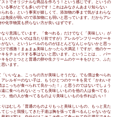
イストでオリジナルな商品を作ろう！という感じです。というの
ている事がとても多いのです！これはみなさんあまり知らない
べられる」という事実が嬉しくて、添加物の事まで気がまわらな
人は免疫が弱いので添加物にも弱いと思っています。だからアレ
物や化学物質も摂らない方が良いはずです。
かなり意識しています。「食べれる」だけでなく「美味しい」が
味しい方がいいのは当たり前ですが）アレルゲンフリーのケーキ
うがない、というレベルのものがほとんどなんじゃないかと思っ
だけで感激！まぁまぁ美味しかったら大満足！ですが、他のケー
ーキをチョイスする事はないと思います。ということは、、パー
ーキをひとつとと普通の卵や生クリームのケーキをひとつ、ふた
と思います。
て「いいなぁ、こっちの方が美味しそうだな。でも僕は食べられ
。アレルギーのない子は、もうひとつのケーキを見て「かわいそ
僕はこっちが食べられて良かった！」と思うのではないでしょう
永遠に食べられないとっても美味しいものを他の人は食べてる」
とつ、他の人が食べてるものより美味しいものを作ればいい！
よりはむしろ「普通のものよりもっと美味しいもの、もっと見た
してじっと我慢してきた子達は胸を張って喜べるんじゃないかな
！最初は実は、自分だけこそこそ作って食べれて自己満足できた