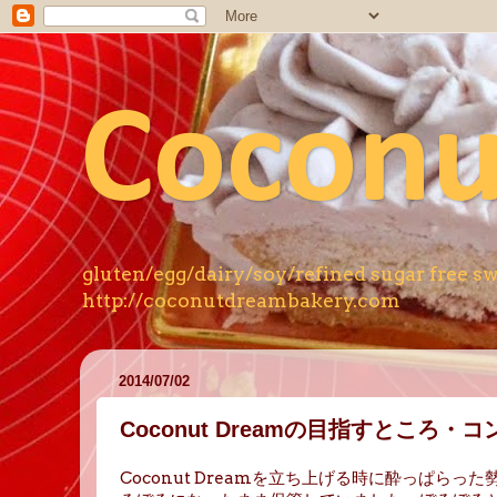
Coconu
gluten/egg/dairy/soy/refined s
http://coconutdreambakery.com
2014/07/02
Coconut Dreamの目指すところ・
Coconut Dreamを立ち上げる時に酔っぱ