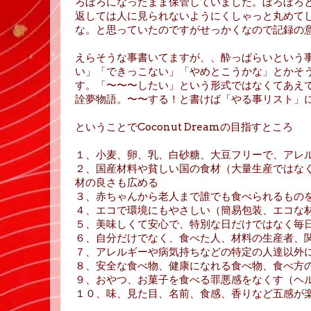
ろぼろになったまま保管していました。ぼろぼろ
返しては人に見られないようにくしゃっと丸めて
な。と思っていたのですがせっかくなので記録の
えらそうな事書いてますが、、酔っぱらいという
い」「できっこない」「やめとこうかな」とかそ
す。「〜〜〜したい」という形式ではなくてあえ
詮夢物語。〜〜する！と書けば「やる事リスト」
ということでCoconut Dreamの目指すところ
１、小麦、卵、乳、白砂糖、大豆フリーで、アレ
２、国産材料や貧しい国の食材（大量生産ではな
材の良さも広める
３、赤ちゃんから老人まで誰でも食べられるもの
４、エコで環境にもやさしい（簡易包装、エコな
５、美味しくて安心で、特別な日だけではなく毎
６、自分だけでなく、食べた人、材料の生産者、
７、アレルギーや病気持ちなどの特定の人達以外
８、安全な食べ物、健康になれる食べ物、食べ方
９、おやつ、お菓子を食べる罪悪感をなくす（ヘ
１０、味、見た目、名前、食感、香りなど五感が