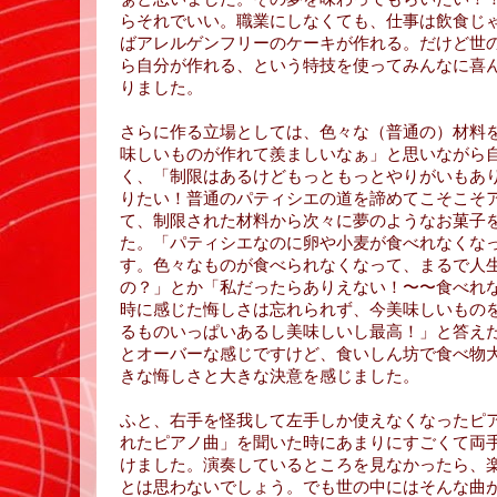
らそれでいい。職業にしなくても、仕事は飲食じ
ばアレルゲンフリーのケーキが作れる。だけど世
ら自分が作れる、という特技を使ってみんなに喜
りました。
さらに作る立場としては、色々な（普通の）材料
味しいものが作れて羨ましいなぁ」と思いながら
く、「制限はあるけどもっともっとやりがいもあ
りたい！普通のパティシエの道を諦めてこそこそ
て、制限された材料から次々に夢のようなお菓子
た。「パティシエなのに卵や小麦が食べれなくな
す。色々なものが食べられなくなって、まるで人
の？」とか「私だったらありえない！〜〜食べれ
時に感じた悔しさは忘れられず、今美味しいもの
るものいっぱいあるし美味しいし最高！」と答え
とオーバーな感じですけど、食いしん坊で食べ物
きな悔しさと大きな決意を感じました。
ふと、右手を怪我して左手しか使えなくなったピ
れたピアノ曲」を聞いた時にあまりにすごくて両
けました。演奏しているところを見なかったら、
とは思わないでしょう。でも世の中にはそんな曲