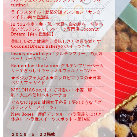
tasting！
ライフスタイル｜新築分譲マンション「サンク
レイドル向ケ丘遊園」
In You 小麦・卵・乳・大豆・白砂糖を一切使わ
ないグルテンフリースイーツ専門店 Coconut
Dream【向ヶ丘遊園】
美味しいのに健康的。美味しさと健康を満たす
Coconut Dream Bakeryのスイーツたち
beauty news tokyo「グルテンフリー」の人気
ベーカリーカフェ/
Remember the Lemon グルテンフリーベーカ
リーでぎっしりキャラメルウォルナッツバー
★ベジカフェ大好き★マクロビマウスの★日本
ベジカフェガイド
MYLOHAS おいしくて可愛い！ 小麦・卵・
乳・大豆不使用ヘルシーチョコ
ぐるなび ippin 健康女子必見！夢のような「グ
ルテンフリースイーツ」
New Roses 産経デジタル バラ園帰りにひと
休み♪ バラ近スイーツスポット～第14回
２０１６・５・２０掲載