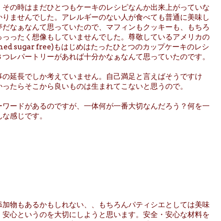
、その時はまだひとつもケーキのレシピなんか出来上がっていな
かりませんでした。アレルギーのない人が食べても普通に美味し
夢だなぁなんて思っていたので、マフィンもクッキーも、もちろ
っっったく想像もしていませんでした。尊敬しているアメリカの
n, refined sugar free)もはじめはたったひとつのカップケーキのレシ
３つレパートリーがあれば十分かなぁなんて思っていたのです。
事の延長でしか考えていません。自己満足と言えばそうですけ
かったらそこから良いものは生まれてこないと思うので。
ーワードがあるのですが、一体何が一番大切なんだろう？何を一
んな感じです。
添加物もあるかもしれない、、もちろんパティシエとしては美味
・安心というのを大切にしようと思います。安全・安心な材料を