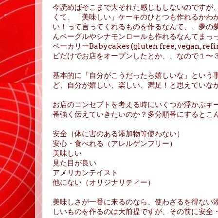
今読めばそこまで大それた感じもしないのですが
くて、「美味しい」ケーキのひとつも作れるかわ
い！って言ってくれるものを作るなんて、、夢の
んベーグルやシナモンロールも作れるなんてまっ
ベーカリーBabycakes (gluten free, vega
ピだけでお店をオープンしたとか、、なので１〜
基本的に「自分がこうだったら嬉しいな」という
ど、自分が嬉しい、楽しい、満足！と思えていな
お店のコンセプトを考える時にいくつか浮かぶキ
番強く伝えていきたいのか？多分順番にするとこ
安全（体に害のある添加物等使わない）
安心・食べれる（アレルゲンフリー）
美味しい
見た目が良い
アメリカンテイスト
他にない（オリジナリティー）
美味しさが一番に来るのなら、使わざるを得ない
しいものを作るのは大前提ですが、その前に安全